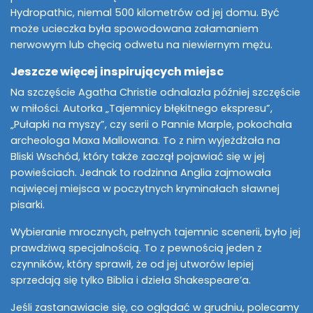
Hydropathic, niemal 500 kilometrów od jej domu. Być
może ucieczka była spowodowana załamaniem
nerwowym lub chęcią odwetu na niewiernym mężu.
Jeszcze więcej inspirujących miejsc
Na szczęście Agatha Christie odnalazła później szczęście
w miłości. Autorka „Tajemnicy błękitnego ekspresu”,
„Pułapki na myszy”, czy serii o Pannie Marple, pokochała
archeologa Maxa Mallowana. To z nim wyjeżdżała na
Bliski Wschód, który także zaczął pojawiać się w jej
powieściach. Jednak to rodzinna Anglia zajmowała
najwięcej miejsca w poczytnych kryminałach sławnej
pisarki.
Wybieranie mrocznych, pełnych tajemnic scenerii, było jej
prawdziwą specjalnością. To z pewnością jeden z
czynników, który sprawił, że od jej utworów lepiej
sprzedają się tylko Biblia i dzieła Shakespeare’a.
Jeśli zastanawiacie się, co oglądać w grudniu, polecamy