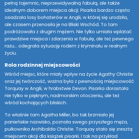
pełną tajemnic, nieprzewidywalną fabułą, ale także
idealnym doborem miejsca akcji. Pisarka bardzo często
osadzała losy bohaterów w Anglii, w której się urodziła,
ale czasem przenosiła je na Bliski Wschód. To tam
podróżowała z drugim mężem. Nie tylko umiała wplatać
prawdziwe miejsca i zdarzenia w fabułę, ale też pewnego
razu… odegrała sytuację rodem z kryminału w realnym
życiu.
Rola rodzinnej miejscowości
Wśród miejsc, które miały wpływ na życie Agathy Christie
oraz jej twórczość, ważna była z pewnością miejscowość
Torquay w Anglii, w hrabstwie Devon. Pisarka dorastała
nie tylko w pięknym, nadmorskim otoczeniu, ale też
wśród kochających bliskich.
To właśnie tam Agatha Miller, bo tak brzmiało jej
panieńskie nazwisko, poznała swego przyszłego męża,
pułkownika Archibalda Christie. Torquay stało się zresztą
miejscem akcji dla książek pisarki. I tak na przykład