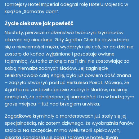
tamtejszy Hotel Imperial odegrał rolę Hotelu Majestic w
książce „Samotny dom”.
Życie ciekawe jak powieść
Niestety, pierwsze małżeństwo twórczyni kryminałów
okazało się nieudane. Gdy Agatha Christie dowiedziała
się o niewierności męża, wydarzyło się coś, co do dziś nie
zostało do końca wyjaśnione i pozostaje owiane
tajemnicą. Autorka zniknęła na 11 dni, nie zostawiając za
sobą niemalże żadnych śladów. Jej zaginięcie
zelektryzowało całą Anglię, była już bowiem dość znana
– zdążyła stworzyć postać Herkulesa Poirot. Mówiąc, że
Agatha nie zostawiła prawie żadnych śladów, musimy
pamiętać, że odnaleziono jej samochód i to w budzącym
grozę miejscu – tuż nad brzegiem urwiska.
Zagadkowe kryminały o morderstwach już stały się jej
specjalnością, nic zatem dziwnego, że wyobraźnia fanów
szalała. Na szczęście, mimo wielu teorii spiskowych,
pisarka odnalazła się cała i zdrowa w hotelu Swan