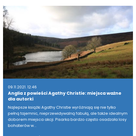
09.11.2021. 12:46
Anglia z powieści Agathy Christie: miejsca ważne
dla autorki
Najlepsze książki Agathy Christie wyróżniają się nie tylko
pełną tajemnic, nieprzewidywalną fabułą, ale także idealnym
doborem miejsca akcji. Pisarka bardzo często osadzała losy
bohaterów w…