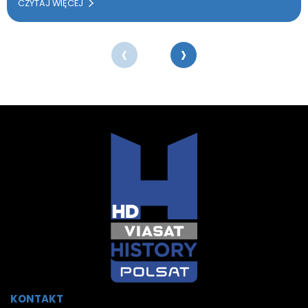
CZYTAJ WIĘCEJ
‹
›
KONTAKT