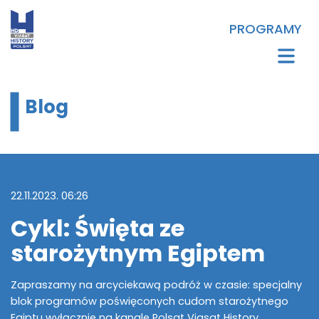
PROGRAMY
Blog
22.11.2023. 06:26
Cykl: Święta ze
starożytnym Egiptem
Zapraszamy na arcyciekawą podróż w czasie: specjalny
blok programów poświęconych cudom starożytnego
Egiptu wyłącznie na kanale Polsat Viasat History.