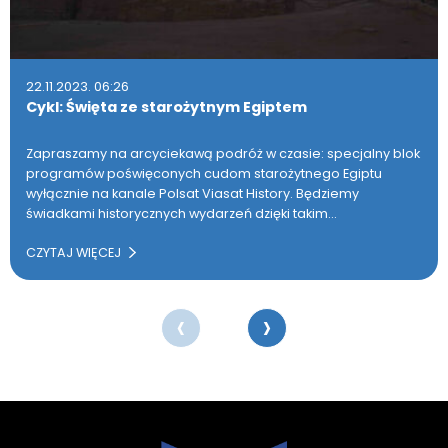
22.11.2023. 06:26
Cykl: Święta ze starożytnym Egiptem
Zapraszamy na arcyciekawą podróż w czasie: specjalny blok
programów poświęconych cudom starożytnego Egiptu
wyłącznie na kanale Polsat Viasat History. Będziemy
świadkami historycznych wydarzeń dzięki takim…
CZYTAJ WIĘCEJ
‹
›