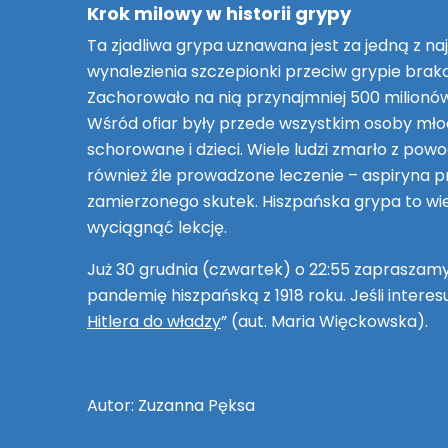
Krok milowy w historii grypy
Ta zjadliwa grypa uznawana jest za jedną z n
wynalezienia szczepionki przeciw grypie brako
Zachorowało na nią przynajmniej 500 milionów 
Wśród ofiar były przede wszystkim osoby młode
schorowane i dzieci. Wiele ludzi zmarło z pow
również źle prowadzone leczenie – aspiryna p
zamierzonego skutek. Hiszpańska grypa to wie
wyciągnąć lekcję.
Już 30 grudnia (czwartek) o 22:55 zapraszam
pandemię hiszpańską z 1918 roku. Jeśli interesu
Hitlera do władzy
” (aut. Maria Więckowska).
Autor: Zuzanna Pęksa