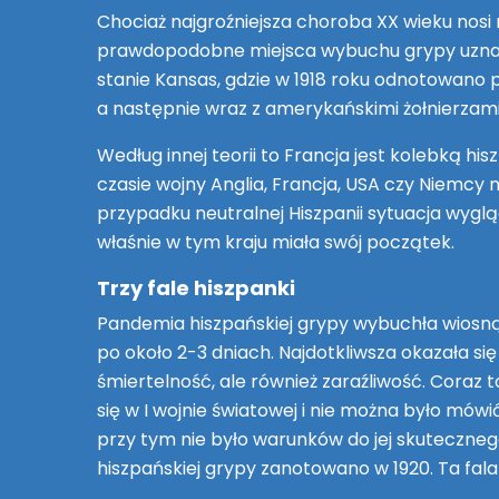
Chociaż najgroźniejsza choroba XX wieku nosi 
prawdopodobne miejsca wybuchu grypy uznaje 
stanie Kansas, gdzie w 1918 roku odnotowano p
a następnie wraz z amerykańskimi żołnierzami
Według innej teorii to Francja jest kolebką h
czasie wojny Anglia, Francja, USA czy Niemcy
przypadku neutralnej Hiszpanii sytuacja wyglą
właśnie w tym kraju miała swój początek.
Trzy fale hiszpanki
Pandemia hiszpańskiej grypy wybuchła wiosną 1
po około 2-3 dniach. Najdotkliwsza okazała się
śmiertelność, ale również zaraźliwość. Coraz
się w I wojnie światowej i nie można było mów
przy tym nie było warunków do jej skutecznego
hiszpańskiej grypy zanotowano w 1920. Ta fala 