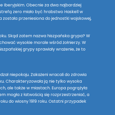
e Iberyjskim. Obecnie za dwa najbardziej
trefą zero miało być hrabstwo Haskell w
 została przeniesiona do jednostki wojskowej,
16 roku. Skąd zatem nazwa hiszpańska grypa? W
achować wysokie morale wśród żołnierzy. W
iszpańskiej grypy sprawiały wrażenie, że to
dzał niepokoju. Zakażeni wracali do zdrowia
roku. Charakteryzowała ją nie tylko wysoka
ych, ale także w miastach. Europa pogrążyła
tem mogła z łatwością się rozprzestrzeniać, a
roku do wiosny 1919 roku. Ostatni przypadek