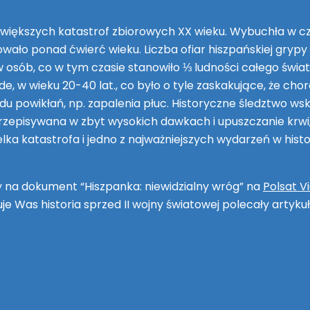
ajwiększych katastrof zbiorowych XX wieku. Wybuchła w cz
wało ponad ćwierć wieku. Liczba ofiar hiszpańskiej grypy p
osób, co w tym czasie stanowiło ⅓ ludności całego świata
, w wieku 20-40 lat., co było o tyle zaskakujące, że chor
odu powikłań, np. zapalenia płuc. Historyczne śledztwo w
rzepisywana w zbyt wysokich dawkach i upuszczanie krwi,
lka katastrofa i jedno z najważniejszych wydarzeń w hist
y na dokument “Hiszpanka: niewidzialny wróg” na
Polsat V
je Was historia sprzed II wojny światowej polecały artykuł