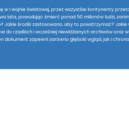
ię w I wojnie światowej, przez wszystkie kontynenty przeto
wa lata, powodując śmierć ponad 50 milionów ludzi, zani
iło? Jakie środki zastosowano, aby to powstrzymać? Jakie
wi do rzadkich i wcześniej niewidzianych archiwów oraz 
n dokument zapewni zarówno głęboki wgląd, jak i chronol