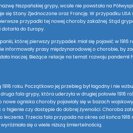
nazwę hiszpańskiej grypy, wcale nie powstała na Półwyspi
się Stany Zjednoczone oraz Francję. W przypadku USA s
ierwsze przypadki tej nowej choroby zakaźnej. Stąd grypa
 dotarła do Europy.
iszpanki, której pierwszy przypadek miał się pojawić w 19
 nie informowały prasy międzynarodowej o chorobie, by z
dała inaczej. Bieżące relacje na temat rozwoju pandemii h
918 roku. Początkowo jej przebieg był łagodny i nie wzbu
 druga fala grypy, która uderzyła w drugiej połowie 1918 
 to nowe ogniska choroby pojawiały się w bazach wojskow
ić o higienie czy dostępie do dobrej żywności. Choroba za
 leczenia. Trzecia fala przypada na okres od końca 1918 
wyróżniała się o wiele niższą śmiertelnością.