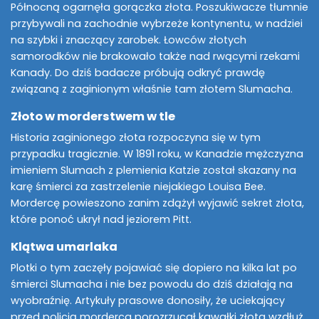
Północną ogarnęła gorączka złota. Poszukiwacze tłumnie
przybywali na zachodnie wybrzeże kontynentu, w nadziei
na szybki i znaczący zarobek. Łowców złotych
samorodków nie brakowało także nad rwącymi rzekami
Kanady. Do dziś badacze próbują odkryć prawdę
związaną z zaginionym właśnie tam złotem Slumacha.
Złoto w morderstwem w tle
Historia zaginionego złota rozpoczyna się w tym
przypadku tragicznie. W 1891 roku, w Kanadzie mężczyzna
imieniem Slumach z plemienia Katzie został skazany na
karę śmierci za zastrzelenie niejakiego Louisa Bee.
Mordercę powieszono zanim zdążył wyjawić sekret złota,
które ponoć ukrył nad jeziorem Pitt.
Klątwa umarlaka
Plotki o tym zaczęły pojawiać się dopiero na kilka lat po
śmierci Slumacha i nie bez powodu do dziś działają na
wyobraźnię. Artykuły prasowe donosiły, że uciekający
przed policją morderca porozrzucał kawałki złota wzdłuż