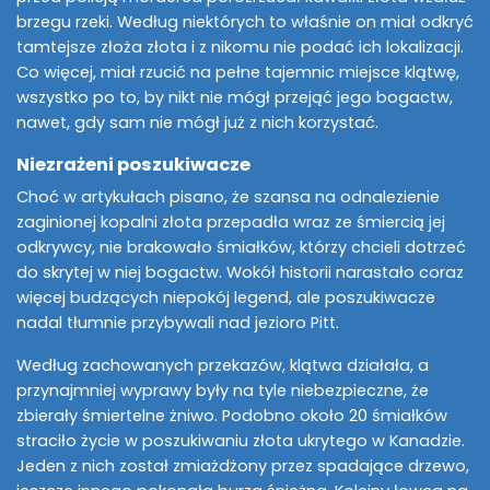
brzegu rzeki. Według niektórych to właśnie on miał odkryć
tamtejsze złoża złota i z nikomu nie podać ich lokalizacji.
Co więcej, miał rzucić na pełne tajemnic miejsce klątwę,
wszystko po to, by nikt nie mógł przejąć jego bogactw,
nawet, gdy sam nie mógł już z nich korzystać.
Niezrażeni poszukiwacze
Choć w artykułach pisano, że szansa na odnalezienie
zaginionej kopalni złota przepadła wraz ze śmiercią jej
odkrywcy, nie brakowało śmiałków, którzy chcieli dotrzeć
do skrytej w niej bogactw. Wokół historii narastało coraz
więcej budzących niepokój legend, ale poszukiwacze
nadal tłumnie przybywali nad jezioro Pitt.
Według zachowanych przekazów, klątwa działała, a
przynajmniej wyprawy były na tyle niebezpieczne, że
zbierały śmiertelne żniwo. Podobno około 20 śmiałków
straciło życie w poszukiwaniu złota ukrytego w Kanadzie.
Jeden z nich został zmiażdżony przez spadające drzewo,