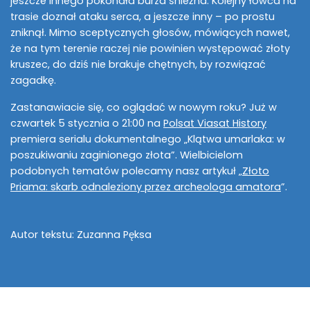
jeszcze innego pokonała burza śnieżna. Kolejny łowca na
trasie doznał ataku serca, a jeszcze inny – po prostu
zniknął. Mimo sceptycznych głosów, mówiących nawet,
że na tym terenie raczej nie powinien występować złoty
kruszec, do dziś nie brakuje chętnych, by rozwiązać
zagadkę.
Zastanawiacie się, co oglądać w nowym roku? Już w
czwartek 5 stycznia o 21:00 na
Polsat Viasat History
premiera serialu dokumentalnego „Klątwa umarlaka: w
poszukiwaniu zaginionego złota”. Wielbicielom
podobnych tematów polecamy nasz artykuł „
Złoto
Priama: skarb odnaleziony przez archeologa amatora
”.
Autor tekstu: Zuzanna Pęksa