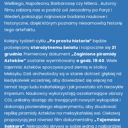
Wielkiego, Napoleona, Barbarossę czy Hitlera… Autorzy
filmu zabiorą nas w podróż od Jerozolimy po Paryż i
Wiedeń, pokazując najnowsze badania naukowe i
historyczne, dzięki którym poznamy niesamowitą historię
tego artefaktu.
Kolejny tydzień cyklu
„Po prostu historia”
będzie
poświęcony
starożytnemu światu
i rozpocznie się
21
grudnia
. Premierowy dokument
„Zaginione piramidy
Azteków”
zostanie wyemitowany
o godz. 19:40
. Wiele
tajemnic Azteków spoczywa pod ziemią w stolicy
Meksyku. Dziś archeolodzy są w stanie dotrzeć głębiej niż
kiedykolwiek wcześniej, aby dowiedzieć się więcej na
temat tego ludu indiańskiego i jak powstało ich niezwykłe
imperium. Naukowcy wykorzystają oszałamiające obrazy
CGI, unikalny dostęp do trwających nowych wykopalisk i
dokonają pionierskiego eksperymentu, aby zbudować
replikę piramidy Azteków na meksykańskiej wsi. Ciekawą
propozycją jest również film dokumentalny
„Tajemnice
Sakkary”
. Nekropolia skrywa w sobie jedną z najbardziej