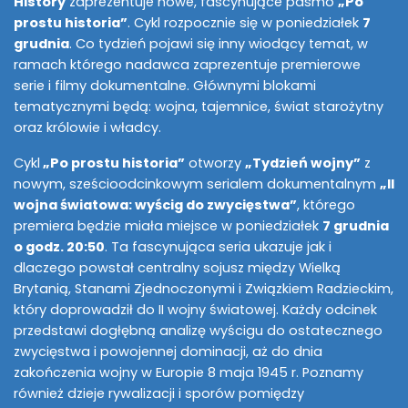
History
zaprezentuje nowe, fascynujące pasmo
„Po
prostu historia”
. Cykl rozpocznie się w poniedziałek
7
grudnia
. Co tydzień pojawi się inny wiodący temat, w
ramach którego nadawca zaprezentuje premierowe
serie i filmy dokumentalne. Głównymi blokami
tematycznymi będą: wojna, tajemnice, świat starożytny
oraz królowie i władcy.
Cykl
„Po prostu historia”
otworzy
„Tydzień wojny”
z
nowym, sześcioodcinkowym serialem dokumentalnym
„II
wojna światowa: wyścig do zwycięstwa”
, którego
premiera będzie miała miejsce w poniedziałek
7 grudnia
o godz. 20:50
. Ta fascynująca seria ukazuje jak i
dlaczego powstał centralny sojusz między Wielką
Brytanią, Stanami Zjednoczonymi i Związkiem Radzieckim,
który doprowadził do II wojny światowej. Każdy odcinek
przedstawi dogłębną analizę wyścigu do ostatecznego
zwycięstwa i powojennej dominacji, aż do dnia
zakończenia wojny w Europie 8 maja 1945 r. Poznamy
również dzieje rywalizacji i sporów pomiędzy