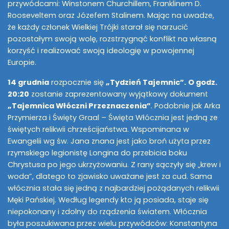
przywódcami: Winstonem Churchillem, Franklinem D.
Rooseveltem oraz Józefem Stalinem. Mając na uwadze,
że każdy członek Wielkiej Trójki starał się narzucić
pozostałym swoją wolę, rozstrzygnąć konflikt na własną
korzyść i realizować swoją ideologię w powojennej
Europie.
14 grudnia
rozpocznie się
„Tydzień Tajemnic”.
O godz.
20:20
zostanie zaprezentowany wyjątkowy dokument
„Tajemnica Włóczni Przeznaczenia”
. Podobnie jak Arka
Przymierza i Święty Graal – Święta Włócznia jest jedną ze
świętych relikwii chrześcijaństwa. Wspominana w
Ewangelii wg św. Jana znana jest jako broń użyta przez
rzymskiego legionistę Longina do przebicia boku
Chrystusa po jego ukrzyżowaniu. Z rany sączyły się „krew i
woda”, dlatego to zjawisko uważane jest za cud. Sama
włócznia stała się jedną z najbardziej pożądanych relikwii
Męki Pańskiej. Według legendy kto ją posiada, staje się
niepokonany i zdolny do rządzenia światem. Włócznia
była poszukiwana przez wielu przywódców: Konstantyna