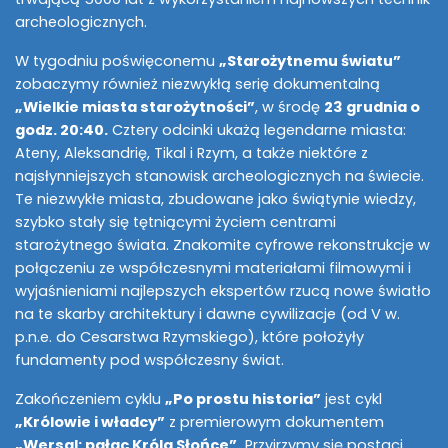
archeologicznych.
W tygodniu poświęconemu
„Starożytnemu światu”
zobaczymy również niezwykłą serię dokumentalną
„Wielkie miasta starożytności”
, w środę
23 grudnia o
godz. 20:40.
Cztery odcinki ukażą legendarne miasta:
Ateny, Aleksandrię, Tikal i Rzym, a także niektóre z
najsłynniejszych stanowisk archeologicznych na świecie.
Te niezwykłe miasta, zbudowane jako świątynie wiedzy,
szybko stały się tętniącymi życiem centrami
starożytnego świata. Znakomite cyfrowe rekonstrukcje w
połączeniu ze współczesnymi materiałami filmowymi i
wyjaśnieniami najlepszych ekspertów rzucą nowe światło
na te skarby architektury i dawne cywilizacje (od V w.
p.n.e. do Cesarstwa Rzymskiego), które położyły
fundamenty pod współczesny świat.
Zakończeniem cyklu
„Po prostu historia”
jest cykl
„Królowie i władcy”
z premierowym dokumentem
„Wersal: pałac Króla Słońce”.
Przyjrzymy się postaci