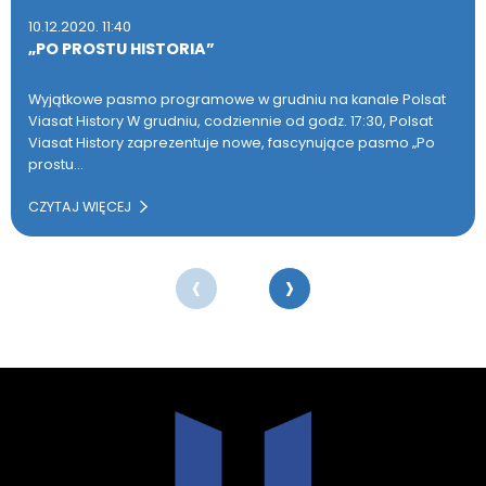
10.12.2020. 11:40
„PO PROSTU HISTORIA”
Wyjątkowe pasmo programowe w grudniu na kanale Polsat
Viasat History W grudniu, codziennie od godz. 17:30, Polsat
Viasat History zaprezentuje nowe, fascynujące pasmo „Po
prostu…
CZYTAJ WIĘCEJ
‹
›