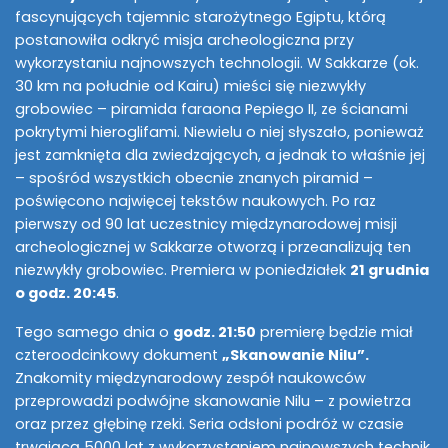
fascynujących tajemnic starożytnego Egiptu, którą
postanowiła odkryć misja archeologiczna przy
wykorzystaniu najnowszych technologii. W Sakkarze (ok.
30 km na południe od Kairu) mieści się niezwykły
grobowiec – piramida faraona Pepiego II, ze ścianami
pokrytymi hieroglifami. Niewielu o niej słyszało, ponieważ
jest zamknięta dla zwiedzających, a jednak to właśnie jej
– spośród wszystkich obecnie znanych piramid –
poświęcono najwięcej tekstów naukowych. Po raz
pierwszy od 90 lat uczestnicy międzynarodowej misji
archeologicznej w Sakkarze otworzą i przeanalizują ten
niezwykły grobowiec. Premiera w poniedziałek
21 grudnia
o godz. 20:45
.
Tego samego dnia o
godz. 21:50
premierę będzie miał
czteroodcinkowy dokument
„Skanowanie Nilu”.
Znakomity międzynarodowy zespół naukowców
przeprowadzi podwójne skanowanie Nilu – z powietrza
oraz przez głębinę rzeki. Seria odsłoni podróż w czasie
trwającą 5000 lat z wykorzystaniem najnowszych technik