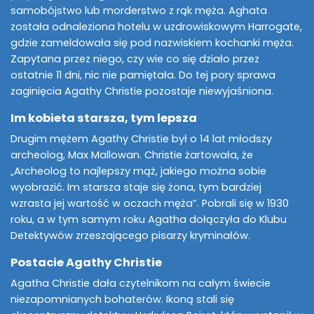
samobójstwo lub morderstwo z rąk męża. Aghata
została odnaleziona hotelu w uzdrowiskowym Harrogate,
gdzie zameldowała się pod nazwiskiem kochanki męża.
Zapytana przez niego, czy wie co się działo przez
ostatnie 11 dni, nic nie pamiętała. Do tej pory sprawa
zaginięcia Agathy Christie pozostaje niewyjaśniona.
Im kobieta starsza, tym lepsza
Drugim mężem Agathy Christie był o 14 lat młodszy
archeolog, Max Mallowan. Christie żartowała, że
„Archeolog to najlepszy mąż, jakiego można sobie
wyobrazić. Im starsza staje się żona, tym bardziej
wzrasta jej wartość w oczach męża”. Pobrali się w 1930
roku, a w tym samym roku Agatha dołączyła do Klubu
Detektywów zrzeszającego pisarzy kryminałów.
Postacie Agathy Christie
Agatha Christie dała czytelnikom na całym świecie
niezapomnianych bohaterów. Ikoną stali się