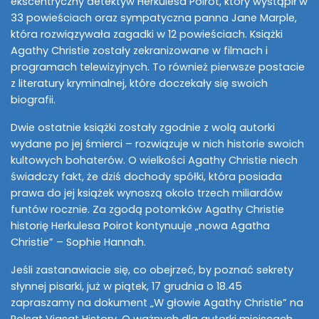
ekscentryczny detektyw Herkulesa Poirot, który wystąpił w
33 powieściach oraz sympatyczna panna Jane Marple,
która rozwiązywała zagadki w 12 powieściach. Książki
Agathy Christie zostały zekranizowane w filmach i
programach telewizyjnych. To również pierwsze postacie
z literatury kryminalnej, które doczekały się swoich
biografii.
Dwie ostatnie książki zostały zgodnie z wolą autorki
wydane po jej śmierci – rozwiązuje w nich historie swoich
kultowych bohaterów. O wielkości Agathy Christie niech
świadczy fakt, że dziś dochody spółki, która posiada
prawa do jej książek wynoszą około trzech miliardów
funtów rocznie. Za zgodą potomków Agathy Christie
historię Herkulesa Poirot kontynuuje „nowa Agatha
Christie” – Sophie Hannah.
Jeśli zastanawiacie się, co obejrzeć, by poznać sekrety
słynnej pisarki, już w piątek, 17 grudnia o 18.45
zapraszamy na dokument „W głowie Agathy Christie” na