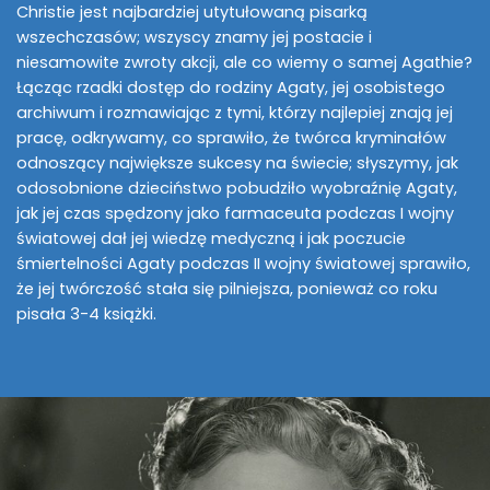
Christie jest najbardziej utytułowaną pisarką
wszechczasów; wszyscy znamy jej postacie i
niesamowite zwroty akcji, ale co wiemy o samej Agathie?
Łącząc rzadki dostęp do rodziny Agaty, jej osobistego
archiwum i rozmawiając z tymi, którzy najlepiej znają jej
pracę, odkrywamy, co sprawiło, że twórca kryminałów
odnoszący największe sukcesy na świecie; słyszymy, jak
odosobnione dzieciństwo pobudziło wyobraźnię Agaty,
jak jej czas spędzony jako farmaceuta podczas I wojny
światowej dał jej wiedzę medyczną i jak poczucie
śmiertelności Agaty podczas II wojny światowej sprawiło,
że jej twórczość stała się pilniejsza, ponieważ co roku
pisała 3-4 książki.