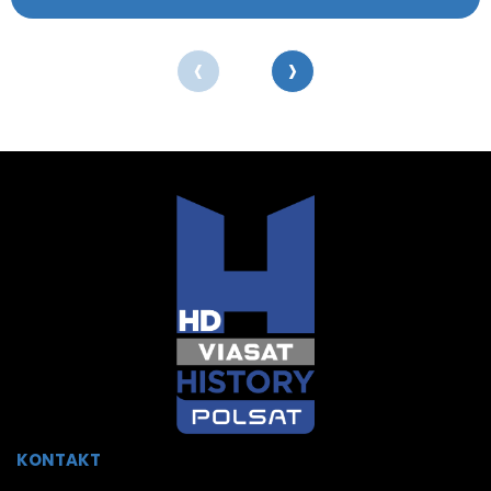
‹
›
KONTAKT