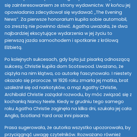
się zainteresowaniem ze strony wydawnictw. W końcu jej
opowiadania zdecydował się wydawać „The Evening
News”. Za pierwsze honorarium kupiła sobie automobil,
co zresztą nie powinno dziwić. Agatha uważała, że dwa
najbardziej ekscytujące wydarzenia w jej życiu to
pierwszą jazda samochodem i spotkanie z królową
Elżbietą.
Po kolejnych sukcesach, gdy była już pisarką odnoszącą
sukcesy, Christie kupiła dom Scotswood. Uważano, że
ciążyła na nim klątwa, co autorkę fascynowało. I niestety
okazało się prorocze. W 1926 roku zmarła jej matka, brat
uzależnił się od narkotyków, a mąż Agathy Christie,
Archibald Christie zażądał rozwodu, by móc związać się z
kochanką Nancy Neele. Kiedy w grudniu tego samego
roku Agatha Christie zaginęła na kilka dni, szukała jej cała
Anglia, Scotland Yard oraz inni pisarze.
Prasa sugerowała, że autorka wszystko upozorowała, by
przyciągnąć uwagę czytelników. Rozważano również