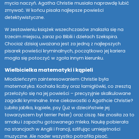
mycia naczyń. Agatha Christie musiała naprawdę lubić
zmywać. W końcu pisała najlepsze powieści
detektywistyczne.
W zestawieniu książek wszechczasów znalazła się na
trzecim miejscu, zaraz po Biblii i dziełach Szekspira.
Chociaż dzisiaj uważana jest za jedną z najlepszych
pisarek powieści kryminalnych, początkowo jej kariera
mogła się potoczyć w zgoła innym kierunku.
Wielbicielka matematyki i kąpieli
Młodzieńczym zainteresowaniem Christie była
matematyka. Kochała liczby oraz łamigłówki, co zresztą
przełożyło się na jej powieści – precyzyjnie skalkulowane
zagadki kryminalne. Inne ciekawostki o Agathcie Christie?
Lubiła jabłka, kąpiele, psy (już w dzieciństwie jej
towarzyszem był terrier Peter) oraz ciszę. Nie znosiła za to
smaku i zapachu gotowanego mleka. Naukę pobierała
na stancjach w Anglii i Francji, szlifując umiejętności
muzyczne. Ale nader wszystko potrafiła pisać.