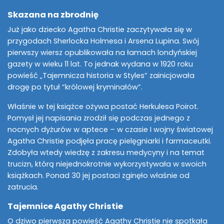
Skazana na zbrodnię
Już jako dziecko Agatha Christie zaczytywała się w
przygodach Sherlocka Holmesa i Arsena Lupina. Swój
pierwszy wiersz opublikowała na łamach londyńskiej
gazety w wieku 11 lat. To jednak wydana w 1920 roku
powieść „Tajemnicza historia w Styles” zainicjowała
drogę po tytuł “królowej kryminałów”.
Właśnie w tej książce ożywa postać Herkulesa Poirot.
Pomysł jej napisania zrodził się podczas jednego z
nocnych dyżurów w aptece – w czasie I wojny światowej
Agatha Christie podjęła pracę pielęgniarki i farmaceutki.
Zdobyła wtedy wiedzę z zakresu medycyny i na temat
trucizn, którą niejednokrotnie wykorzystywała w swoich
książkach. Ponad 30 jej postaci zginęło właśnie od
zatrucia.
Tajemnice Agathy Christie
O dziwo pierwsza powieść Agathy Christie nie spotkała