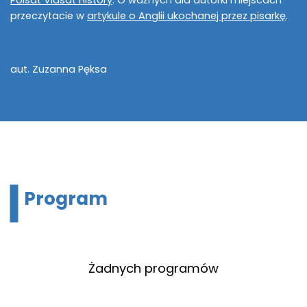
Polsat Viasat History
. O ważnych dla autorki miejscach
przeczytacie w
artykule o Anglii ukochanej przez pisarkę
.
aut. Zuzanna Pęksa
Program
Żadnych programów