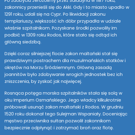
Po zdobyciu Jerozolimy przez Saladyna w 1187 roku,
zakonnicy przenieśli się do Akki. Gdy i to miasto upadło w
1291 roku, udali się na Cypr. Po likwidacji zakonu
templariuszy, większość ich dóbr przypadła w udziale
właśnie szpitalnikom. Pozyskane środki pozwoliły im
podbić w 1309 roku Rodos, które stało się odtąd ich
główną siedzibą.
Dzięki coraz silniejszej flocie zakon maltański stał się
prawdziwym postrachem dla muzułmańskich statków i
okrętów na Morzu Śródziemnym. Główną zasadą
joannitów było zdobywanie wrogich jednostek bez ich
zniszczenia, by zyskać jak najwięcej.
Rosnąca potęga morska szpitalników stała się solą w
oku Imperium Osmańskiego. Jego władcy kilkukrotnie
próbowali usunąć zakon maltański z Rodos. W grudniu
1520 roku dokonał tego Sulejman Wspaniały. Doceniając
męstwo przeciwnika sułtan pozwolił zakonnikom
bezpiecznie odpłynąć i zatrzymać broń oraz flotę.