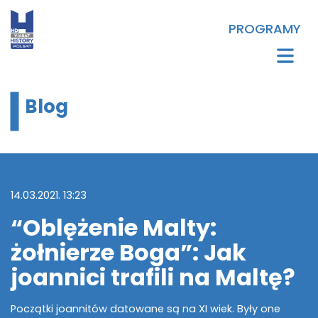
PROGRAMY
Blog
14.03.2021. 13:23
“Oblężenie Malty:
żołnierze Boga”: Jak
joannici trafili na Maltę?
Początki joannitów datowane są na XI wiek. Były one