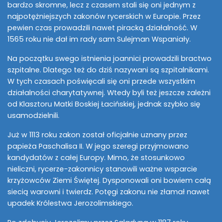
bardzo skromne, lecz z czasem stali się oni jednym z
najpotężniejszych zakonów rycerskich w Europie. Przez
pewien czas prowadzili nawet piracką działalność. W
1565 roku nie dał im rady sam Sulejman Wspaniały.
Na początku swego istnienia joannici prowadzili bractwo
szpitalne. Dlatego też do dziś nazywani są szpitalnikami.
W tych czasach poświęcali się oni przede wszystkim
działalności charytatywnej. Wtedy byli też jeszcze zależni
od Klasztoru Matki Boskiej Łacińskiej, jednak szybko się
usamodzielnili.
Już w 1113 roku zakon został oficjalnie uznany przez
papieża Paschalisa II. W jego szeregi przyjmowano
kandydatów z całej Europy. Mimo, że stosunkowo
nieliczni, rycerze-zakonnicy stanowili ważne wsparcie
krzyżowców Ziemi Świętej. Dysponowali oni bowiem całą
siecią warowni i twierdz. Potęgi zakonu nie złamał nawet
upadek Królestwa Jerozolimskiego.