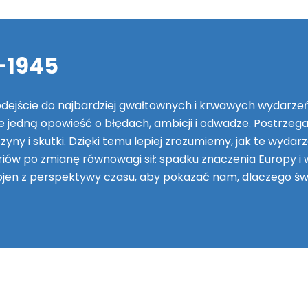
-1945
dejście do najbardziej gwałtownych i krwawych wydarzeń w
le jedną opowieść o błędach, ambicji i odwadze. Postrzeg
yny i skutki. Dzięki temu lepiej zrozumiemy, jak te wydarze
ów po zmianę równowagi sił: spadku znaczenia Europy i wz
ę wojen z perspektywy czasu, aby pokazać nam, dlaczego ś