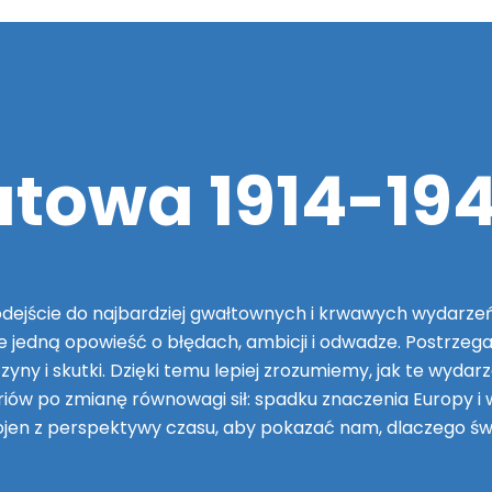
towa 1914-19
dejście do najbardziej gwałtownych i krwawych wydarzeń w
le jedną opowieść o błędach, ambicji i odwadze. Postrzeg
yny i skutki. Dzięki temu lepiej zrozumiemy, jak te wydarze
ów po zmianę równowagi sił: spadku znaczenia Europy i wz
ę wojen z perspektywy czasu, aby pokazać nam, dlaczego ś