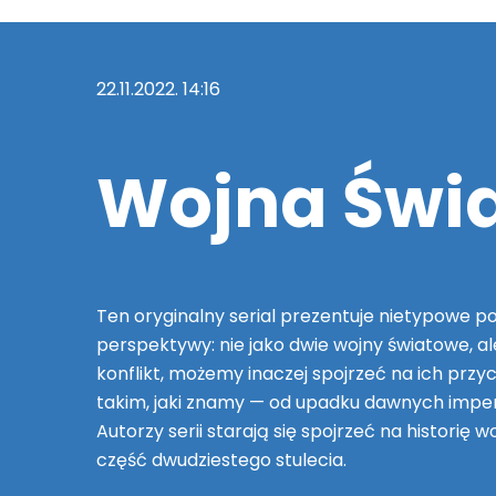
22.11.2022. 14:16
Wojna Świa
Ten oryginalny serial prezentuje nietypowe po
perspektywy: nie jako dwie wojny światowe, a
konflikt, możemy inaczej spojrzeć na ich przycz
takim, jaki znamy — od upadku dawnych imperi
Autorzy serii starają się spojrzeć na histori
część dwudziestego stulecia.