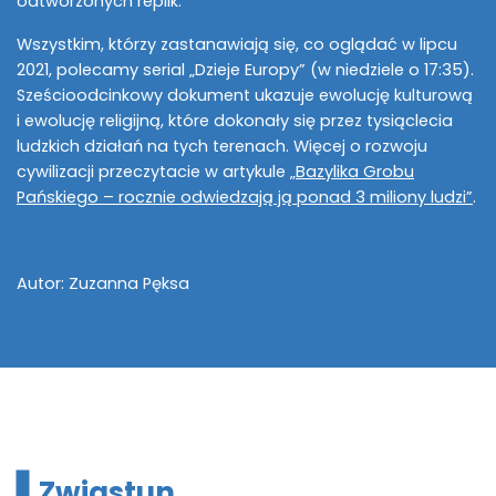
odtworzonych replik.
Wszystkim, którzy zastanawiają się, co oglądać w lipcu
2021, polecamy serial „Dzieje Europy” (w niedziele o 17:35).
Sześcioodcinkowy dokument ukazuje ewolucję kulturową
i ewolucję religijną, które dokonały się przez tysiąclecia
ludzkich działań na tych terenach. Więcej o rozwoju
cywilizacji przeczytacie w artykule
„Bazylika Grobu
Pańskiego – rocznie odwiedzają ją ponad 3 miliony ludzi”
.
Autor: Zuzanna Pęksa
Zwiastun