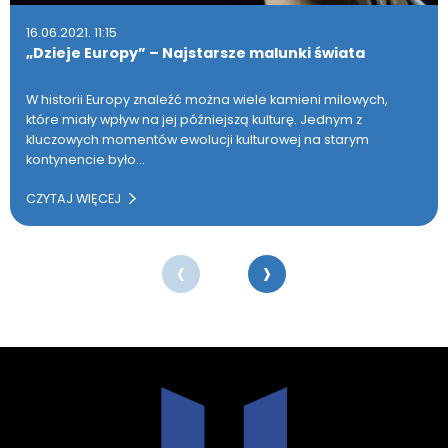
16.06.2021. 11:15
„Dzieje Europy” – Najstarsze malunki świata
W historii Europy znaleźć można wiele kamieni milowych,
które miały wpływ na jej późniejszą kulturę. Jednym z
kluczowych momentów ewolucji kulturowej na starym
kontynencie było…
CZYTAJ WIĘCEJ
‹
›