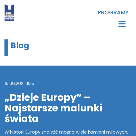
PROGRAMY
Blog
16.06.2021. 11:15
„Dzieje Europy” –
Najstarsze malunki
świata
W historii Europy znaleźć można wiele kamieni milowych,