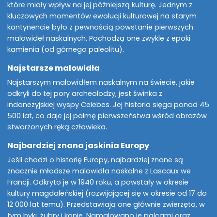
które miały wpływ na jej późniejszą kulturę. Jednym z
kluczowych momentów ewolucji kulturowej na starym
kontynencie było z pewnością powstanie pierwszych
malowideł naskalnych. Pochodzą one zwykle z epoki
kamienia (od górnego paleolitu).
Najstarsze malowidła
Najstarszym malowidłem naskalnym na świecie, jakie
odkryli do tej pory archeolodzy, jest świnka z
indonezyjskiej wyspy Celebes. Jej historia sięga ponad 45
500 lat, co daje jej palmę pierwszeństwa wśród obrazów
stworzonych ręką człowieka.
Najbardziej znana jaskinia Europy
Jeśli chodzi o historię Europy, najbardziej znane są
znacznie młodsze malowidła naskalne z Lascaux we
Francji. Odkryto je w 1940 roku, a powstały w okresie
kultury magdaleńskiej (rozwijającej się w okresie od 17 do
12 000 lat temu). Przedstawiają one głównie zwierzęta, w
tym byki, żubry i konie. Namalowano je palcami oraz